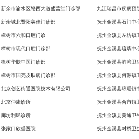
新余市渝水区赣西大道盛营堂门诊部
九江瑞昌市疾病预
新余城北暨阳美佳门诊部
抚州金溪县石门中
樟树市六和口腔门诊
抚州金溪县左坊镇
樟树市现代口腔门诊部
抚州金溪县琉璃中
樟树华肤中医门诊部
抚州金溪县浒湾卫
樟树市国亮皮肤病门诊部
抚州金溪县何源镇
北京创艺街通医院技术有限公司
抚州金溪县琅琚镇
北京仲康诊所
抚州金溪县合市镇
廊坊利民诊所
抚州金溪县黄通卫
张家口欣盛医院
抚州金溪县对桥卫