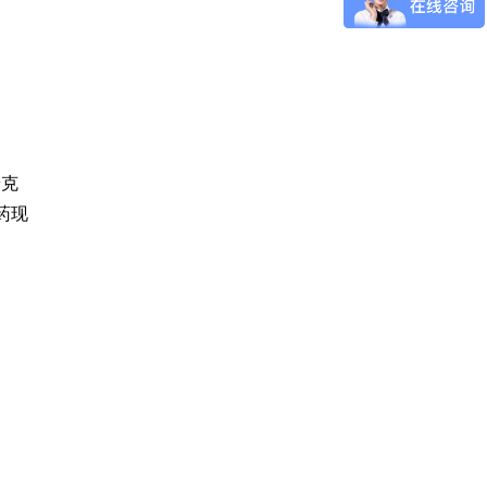
普克
药现