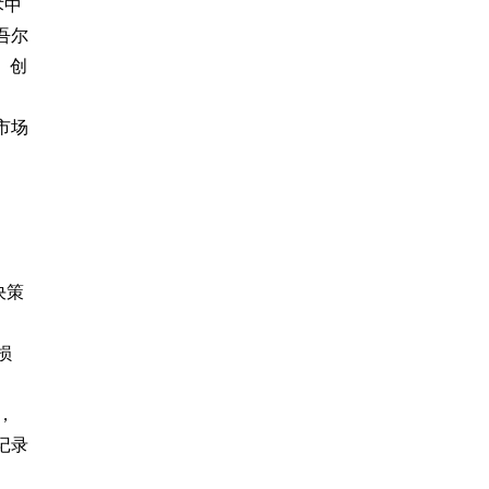
术中
吾尔
、创
市场
决策
损
，
记录